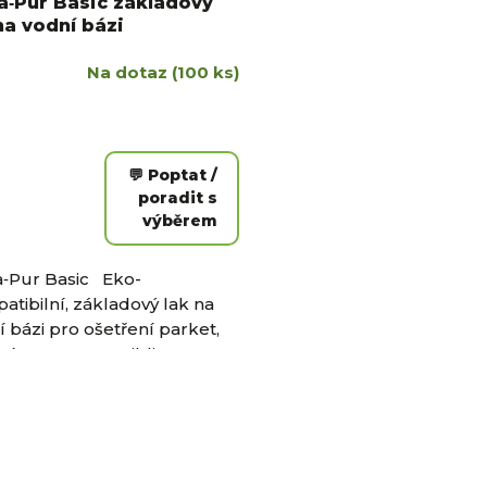
a‑Pur Basic základový
na vodní bázi
Na dotaz
(100 ks)
💬 Poptat /
poradit s
výběrem
‑Pur Basic Eko-
atibilní, základový lak na
 bázi pro ošetření parket,
lní pro GreenBuilding.
-Pur Basic poskytuje
O
ečnou...
v
l
á
d