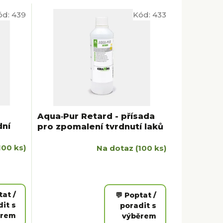
ód:
439
Kód:
433
Aqua‑Pur Retard - přísada
dní
pro zpomalení tvrdnutí laků
100 ks)
Na dotaz
(100 ks)
tat /
💬 Poptat /
it s
poradit s
ěrem
výběrem