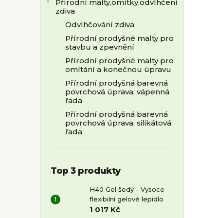
Přírodní malty,omítky,odvlhčení
zdiva
Odvlhčování zdiva
Přírodní prodyšné malty pro
stavbu a zpevnění
Přírodní prodyšné malty pro
omítání a konečnou úpravu
Přírodní prodyšná barevná
povrchová úprava, vápenná
řada
Přírodní prodyšná barevná
povrchová úprava, silikátová
řada
Top 3 produkty
H40 Gel šedý - Vysoce
flexibilní gelové lepidlo
1 017 Kč