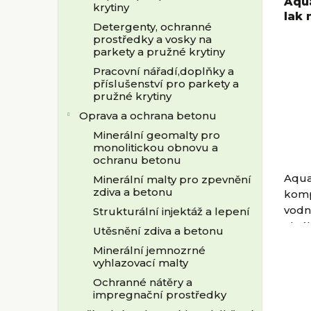
Aqu
krytiny
lak 
Detergenty, ochranné
prostředky a vosky na
parkety a pružné krytiny
Pracovní nářadí,doplňky a
příslušenství pro parkety a
pružné krytiny
Oprava a ochrana betonu
Minerální geomalty pro
monolitickou obnovu a
ochranu betonu
Aqua
Minerální malty pro zpevnění
zdiva a betonu
komp
vodní
Strukturální injektáž a lepení
ideá
Utěsnění zdiva a betonu
Aqua
Minerální jemnozrné
výjim
vyhlazovací malty
Ochranné nátěry a
impregnační prostředky