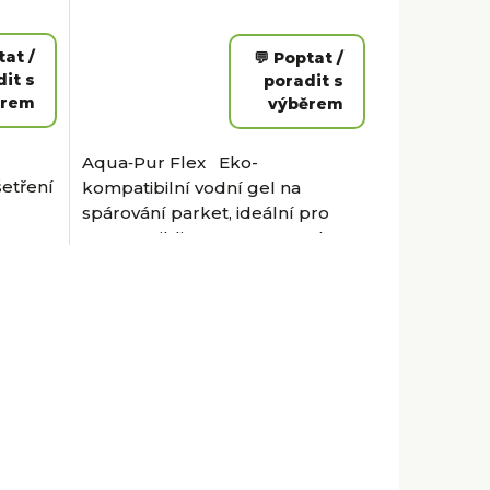
tat /
💬 Poptat /
it s
poradit s
ěrem
výběrem
Aqua‑Pur Flex Eko-
etření
kompatibilní vodní gel na
spárování parket, ideální pro
GreenBuilding. Aqua-Pur Flex s
žití se
přídavkem dřevěného prachu
vytváří tixotropní...