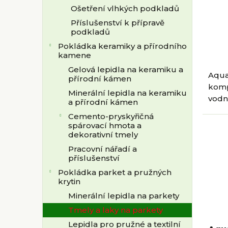
Ošetření vlhkých podkladů
Příslušenství k přípravě
podkladů
Pokládka keramiky a přírodního
kamene
Gelová lepidla na keramiku a
Aqua
přírodní kámen
kompa
Minerální lepidla na keramiku
vodní
a přírodní kámen
pro 
Cemento-pryskyřičná
HPX 
spárovací hmota a
zaruč
dekorativní tmely
Pracovní nářadí a
příslušenství
Pokládka parket a pružných
krytin
Minerální lepidla na parkety
Tmely a laky na parkety
Lepidla pro pružné a textilní