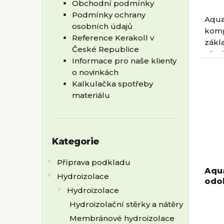
Obchodní podmínky
Podmínky ochrany
Aqua
osobních údajů
komp
Reference Kerakoll v
zákl
České Republice
ošetř
Informace pro naše klienty
Gree
o novinkách
Kalkulačka spotřeby
materiálu
Přeskočit
Kategorie
kategorie
Příprava podkladu
Aqua
Hydroizolace
odol
Hydroizolace
par
Hydroizolační stěrky a nátěry
Membránové hydroizolace