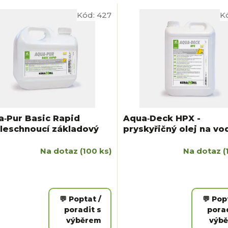
Kód:
427
K
a‑Pur Basic Rapid
Aqua‑Deck HPX -
leschnoucí základový
pryskyřičný olej na vo
bázi
Na dotaz
(100 ks)
Na dotaz
(
💬 Poptat /
💬 Pop
poradit s
porad
výběrem
výb