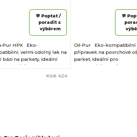
💬 Poptat /
💬 Pop
poradit s
porad
výběrem
výb
‑Pur HPX Eko-
Oil‑Pur Eko-kompatibilní
tibilní, velmi odolný lak na
přípravek na povrchové oš
 bázi na parkety, ideální
parket, ideální pro
GreenBuilding. Aqua-Pur
GreenBuilding. Oil-Pur
zvyšuje přirozenost dřeva a
kombinuje praktičnost pou
Kód:
424
uje...
snadnou...