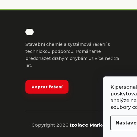
Z
á
p
a
t
Stavební chemie a systémová řešení s
í
technickou podporou. Pomáháme
předcházet drahým chybám už více než 25
let.
K personal
Poptat řešení
poskytován
analýze na
soubory co
Nastave
Copyright 2026
Izolace Markop
. Všechna p