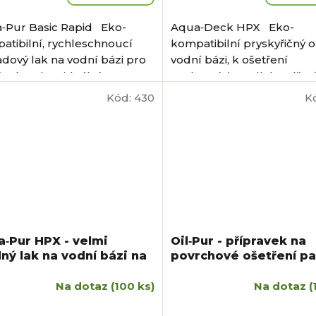
‑Pur Basic Rapid Eko-
Aqua‑Deck HPX Eko-
atibilní, rychleschnoucí
kompatibilní pryskyřičný o
adový lak na vodní bázi pro
vodní bázi, k ošetření
ení parket, ideální pro
venkovních podlah a dřev
nBuilding ...
předmětů, ideální pro
Kód:
430
K
GreenBuilding. ...
‑Pur HPX - velmi
Oil‑Pur - přípravek na
ný lak na vodní bázi na
povrchové ošetření pa
kety
Na dotaz
(100 ks)
Na dotaz
(