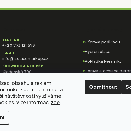
Kontakt
Rychlé odkazy
TELEFON
Příprava podkladu
+420 773 121 573
Hydroizolace
E-MAIL
info@izolacemarkop.cz
Pokládka keramiky
SHOWROOM A ODBĚR
Oprava a ochrana beto
Kladenská 390
273 61 Velká Dobrá
Kalkulačka spotřeby
izaci obsahu a reklam,
OTEVÍRACÍ DOBA
Odmítnout
S
í funkcí sociálních médií a
Po–Pá 7:00–16:00
ší návštěvnosti využíváme
okies. Více informací
zde
.
ní
ráva vyhrazena.
Upravit nastavení cookies