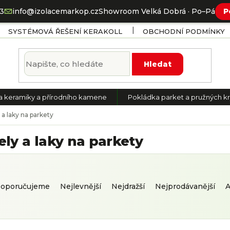
73
info@izolacemarkop.cz
Showroom Velká Dobrá · Po–Pá
P
SYSTÉMOVÁ ŘEŠENÍ KERAKOLL
OBCHODNÍ PODMÍNKY
Hledat
a keramiky a přírodního kamene
Pokládka parket a pružných kr
a laky na parkety
ly a laky na parkety
oporučujeme
Nejlevnější
Nejdražší
Nejprodávanější