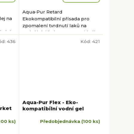
Aqua‑Pur Retard
lej na
Ekokompatibilní přísada pro
zpomalení tvrdnutí laků na
ěných
vodní bázi řady Aqua-Pur, ideální
pro GreenBuilding. Aqua-Pur...
ód:
436
Kód:
421
Aqua-Pur Flex - Eko-
rket
kompatibilní vodní gel
100 ks)
Předobjednávka
(100 ks)