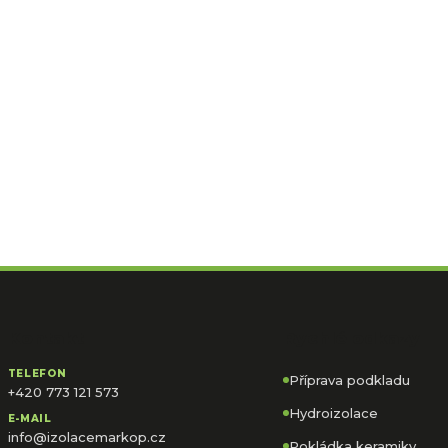
Kontakt
Rychlé odkazy
TELEFON
Příprava podkladu
+420 773 121 573
Hydroizolace
E-MAIL
info@izolacemarkop.cz
Pokládka keramiky