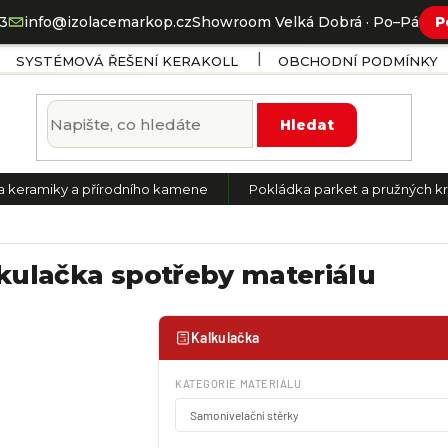
73
info@izolacemarkop.cz
Showroom Velká Dobrá · Po–Pá
P
SYSTÉMOVÁ ŘEŠENÍ KERAKOLL
OBCHODNÍ PODMÍNKY
Hledat
a keramiky a přírodního kamene
Pokládka parket a pružných kr
kulačka spotřeby materiálu