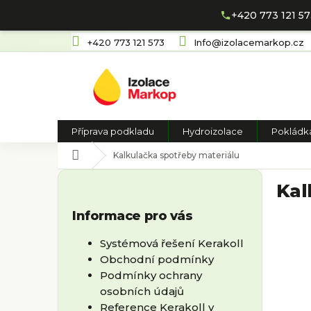
+420 773 121 5
Přejít
+420 773 121 573
Info@izolacemarkop.cz
na
obsah
Příprava podkladu
Hydroizolace
Pokládk
Domů
Kalkulačka spotřeby materiálu
P
Kal
o
s
Informace pro vás
t
r
Systémová řešení Kerakoll
a
Obchodní podmínky
n
Podmínky ochrany
n
osobních údajů
í
Reference Kerakoll v