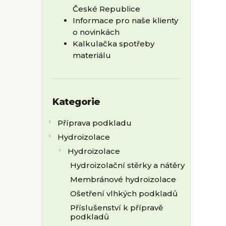
p
České Republice
a
Informace pro naše klienty
n
o novinkách
e
Kalkulačka spotřeby
l
materiálu
Přeskočit
Kategorie
kategorie
Příprava podkladu
Hydroizolace
Hydroizolace
Hydroizolační stěrky a nátěry
Membránové hydroizolace
Ošetření vlhkých podkladů
Příslušenství k přípravě
podkladů