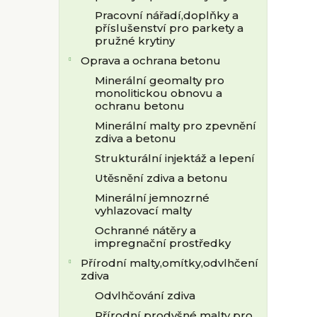
Pracovní nářadí,doplňky a
příslušenství pro parkety a
pružné krytiny
Oprava a ochrana betonu
Minerální geomalty pro
monolitickou obnovu a
ochranu betonu
Minerální malty pro zpevnění
zdiva a betonu
Strukturální injektáž a lepení
Utěsnění zdiva a betonu
Minerální jemnozrné
vyhlazovací malty
Ochranné nátěry a
impregnační prostředky
Přírodní malty,omítky,odvlhčení
zdiva
Odvlhčování zdiva
Přírodní prodyšné malty pro