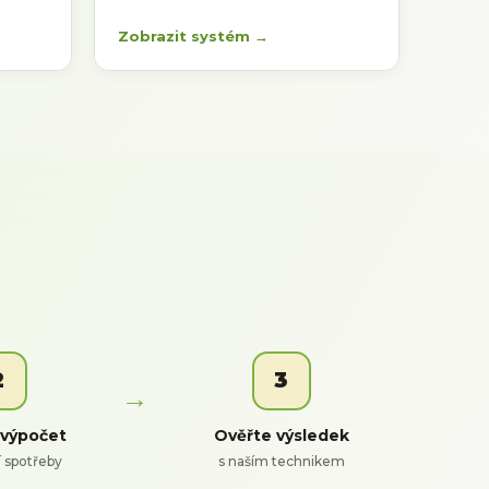
Zobrazit systém →
2
3
 výpočet
Ověřte výsledek
í spotřeby
s naším technikem