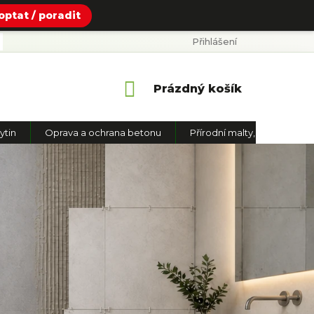
optat / poradit
Přihlášení
PODMÍNKY OCHRANY OSOBNÍCH ÚDAJŮ
REFERENCE 
Nákupní
Prázdný košík
košík
ytin
Oprava a ochrana betonu
Přírodní malty,omítky,odvlh