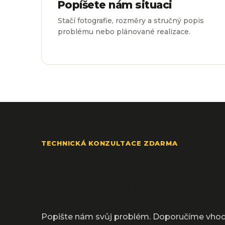
Popíšete nám situaci
Stačí fotografie, rozměry a stručný popis
problému nebo plánované realizace.
TECHNICKÁ KONZULTACE ZDARMA
Nejste si jistí s
řešením?
Popište nám svůj problém. Doporučíme vhodn