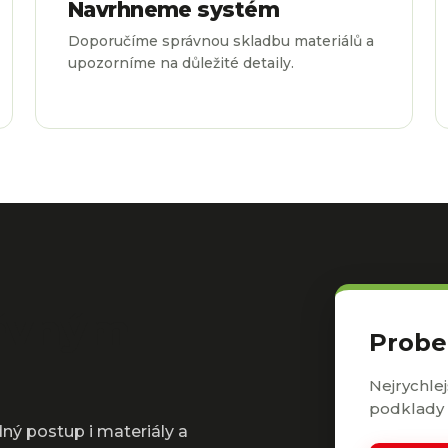
Navrhneme systém
Doporučíme správnou skladbu materiálů a
upozorníme na důležité detaily.
právným
Probe
Nejrychlej
podklady 
ý postup i materiály a