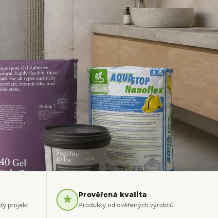
Prověřená kvalita
★
dý projekt
Produkty od ověřených výrobců