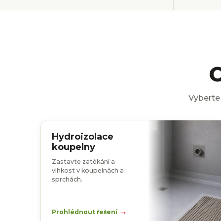
e
š
e
n
í
C
Vyberte
Hydroizolace
koupelny
Zastavte zatékání a
vlhkost v koupelnách a
sprchách.
→
Prohlédnout řešení