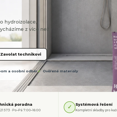
 hydroizolace,
Vycházíme z více než
Zavolat technikovi
om a osobní odběr
Ověřené materiály
hnická poradna
Systémová řešení
✓
121 573
· Po–Pá 7:00–16:00
Kompletní skladby pro kaž