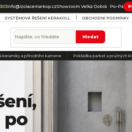
73
info@izolacemarkop.cz
Showroom Velká Dobrá · Po–Pá
P
SYSTÉMOVÁ ŘEŠENÍ KERAKOLL
OBCHODNÍ PODMÍNKY
Hledat
a keramiky a přírodního kamene
Pokládka parket a pružných kr
ení,
i po