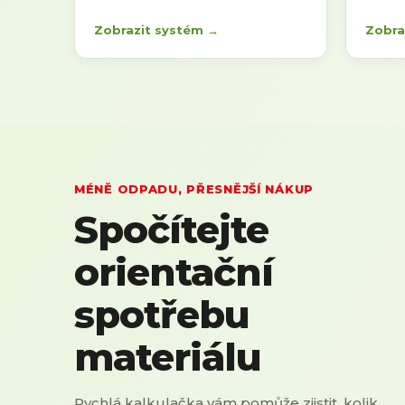
Zobrazit systém →
Zobra
MÉNĚ ODPADU, PŘESNĚJŠÍ NÁKUP
Spočítejte
orientační
spotřebu
materiálu
Rychlá kalkulačka vám pomůže zjistit, kolik