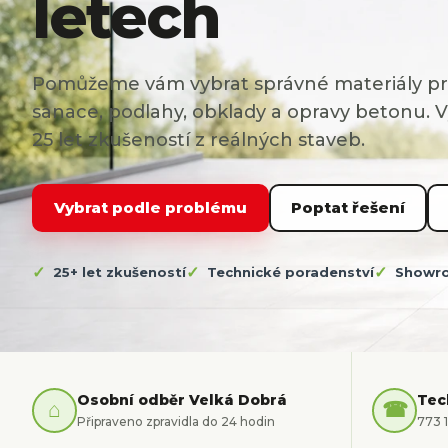
letech
h
e
m
Pomůžeme vám vybrat správné materiály pro
i
sanace, podlahy, obklady a opravy betonu. 
e
25 let zkušeností z reálných staveb.
a
s
Vybrat podle problému
Poptat řešení
y
s
t
25+ let zkušeností
Technické poradenství
Showro
é
m
o
v
Osobní odběr Velká Dobrá
Tec
⌂
☎
á
Připraveno zpravidla do 24 hodin
773 
ř